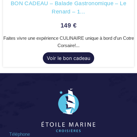
BON CADEAU – Balade Gastronomique – Le
Renard – 1...
149
€
Faites vivre une expérience CULINAIRE unique à bord d’un Cotre
Corsaire!...
Voir le bon cadeau
Téléphone