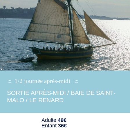
1/2 journée après-midi
SORTIE APRÈS-MIDI / BAIE DE SAINT-
MALO / LE RENARD
Adulte
49€
Enfant
36€