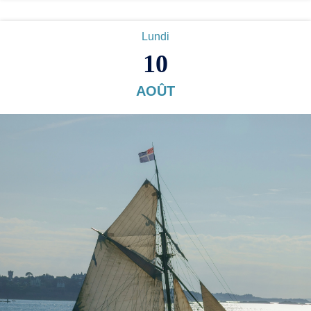
Lundi
10
AOÛT