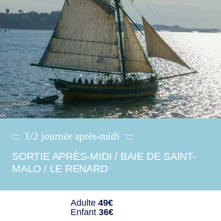
1/2 journée après-midi
SORTIE APRÈS-MIDI / BAIE DE SAINT-
MALO / LE RENARD
Adulte
49€
Enfant
36€