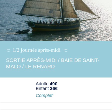
1/2 journée après-midi
SORTIE APRÈS-MIDI / BAIE DE SAINT-
MALO / LE RENARD
Adulte
49€
Enfant
36€
Complet