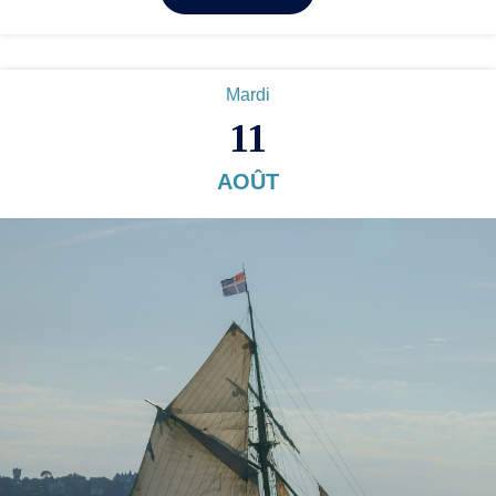
Mardi
11
AOÛT