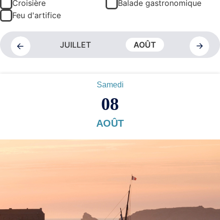
Croisière
Balade gastronomique
Feu d'artifice
JUIN
JUILLET
AOÛT
SEPTE
PREVIOUS
NEXT
Samedi
08
AOÛT