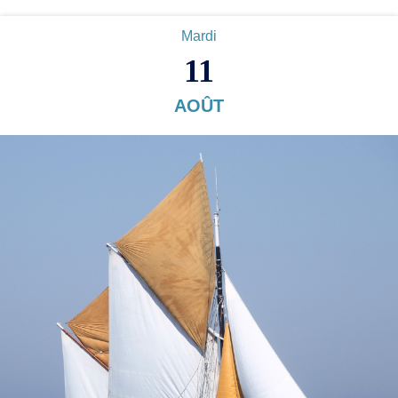
Mardi
11
AOÛT