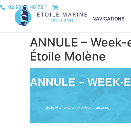
02 99 40 48 72
NAVIGATIONS
ANNULE – Week-en
Étoile Molène
ANNULE – WEEK-E
Etoile Marine Croisière
»
Nos croisières