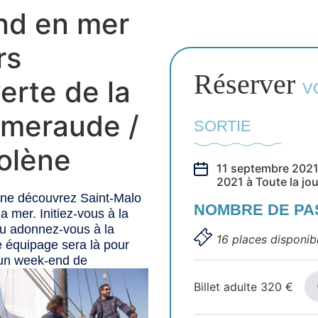
d en mer
rs
Réserver
erte de la
V
Émeraude /
SORTIE
olène
11 septembre 2021
2021 à Toute la jo
ène découvrez Saint-Malo
NOMBRE DE P
a mer. Initiez-vous à la
 ou adonnez-vous à la
16 places disponib
e équipage sera là pour
 un week-end de
Billet adulte
320
€