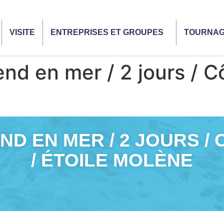
VISITE
ENTREPRISES ET GROUPES
TOURNA
d en mer / 2 jours / C
ND EN MER / 2 JOURS /
/ ÉTOILE MOLÈNE