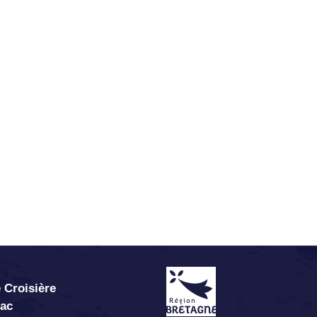
 Croisière
abac