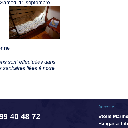
: Samedi 11 septembre
onne
ons sont effectuées dans
s sanitaires liées à notre
Adresse
 99 40 48 72
Etoile Marine
Hangar à T