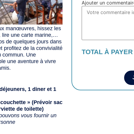
Ajouter un commentair
aux manœuvres, hissez les
e, lire une carte marine,…
ps de quelques jours dans
 profitez de la convivialité
TOTAL À PAYER
du commun. Une
ble une aventure à vivre
amis.
éjeuners, 1 diner et 1
 couchette » (Prévoir sac
iette de toilette)
ouvons vous fournir un
ersonne