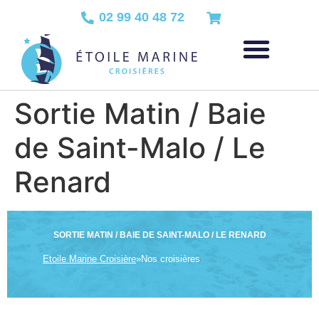
02 99 40 48 72
Sortie Matin / Baie
de Saint-Malo / Le
Renard
SORTIE MATIN / BAIE DE SAINT-MALO / LE RENARD
Etoile Marine Croisière
»
Nos croisières