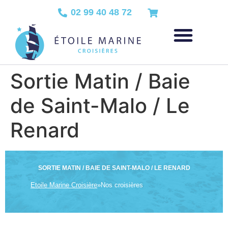
02 99 40 48 72
Sortie Matin / Baie
de Saint-Malo / Le
Renard
SORTIE MATIN / BAIE DE SAINT-MALO / LE RENARD
Etoile Marine Croisière
»
Nos croisières