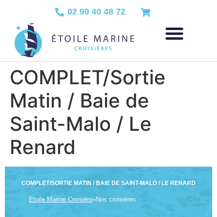
02 99 40 48 72
COMPLET/Sortie
Matin / Baie de
Saint-Malo / Le
Renard
COMPLET/SORTIE MATIN / BAIE DE SAINT-MALO / LE RENARD
Etoile Marine Croisière
»
Nos croisières