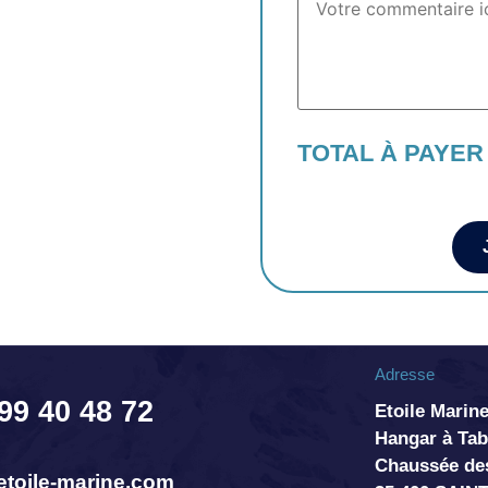
TOTAL À PAYER
Adresse
 99 40 48 72
Etoile Marine
Hangar à T
Chaussée de
toile-marine.com