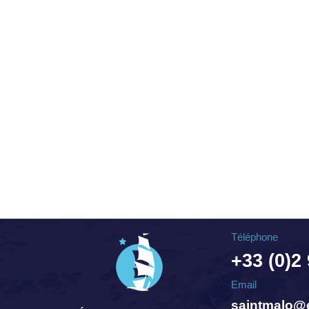
Téléphone
+33 (0)2
Email
saintmalo@e