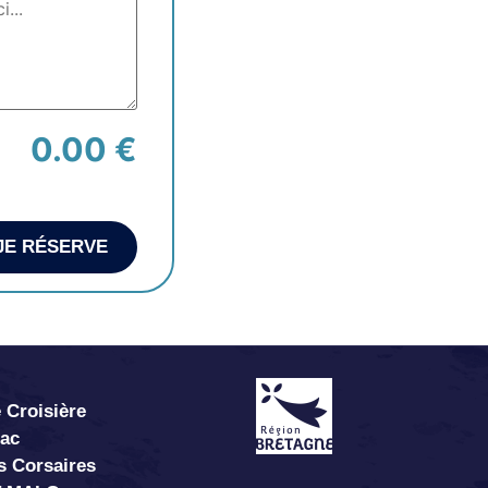
0.00 €
JE RÉSERVE
 Croisière
abac
s Corsaires