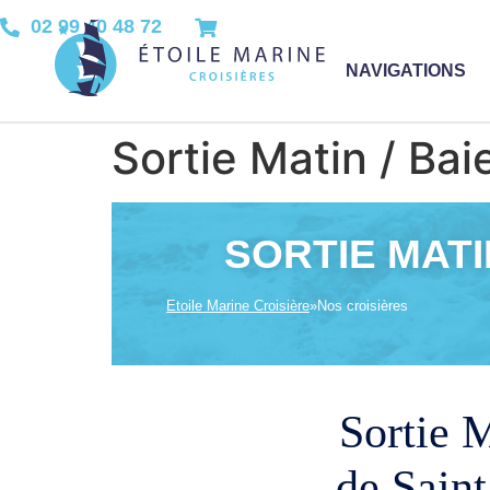
02 99 40 48 72
NAVIGATIONS
Sortie Matin / Bai
SORTIE MATI
Etoile Marine Croisière
»
Nos croisières
Sortie M
de Sain