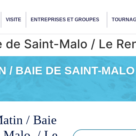
VISITE
ENTREPRISES ET GROUPES
TOURNA
e de Saint-Malo / Le Re
N / BAIE DE SAINT-MALO
atin / Baie
t-Malo / Le