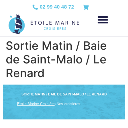
02 99 40 48 72
Sortie Matin / Baie
de Saint-Malo / Le
Renard
SORTIE MATIN / BAIE DE SAINT-MALO / LE RENARD
Etoile Marine Croisière
»
Nos croisières