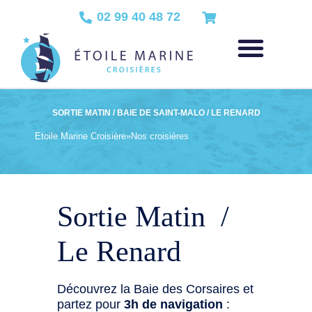
02 99 40 48 72
SORTIE MATIN / BAIE DE SAINT-MALO / LE RENARD
Etoile Marine Croisière
»
Nos croisières
Sortie Matin /
Le Renard
Découvrez la Baie des Corsaires et
partez pour
3h de navigation
: