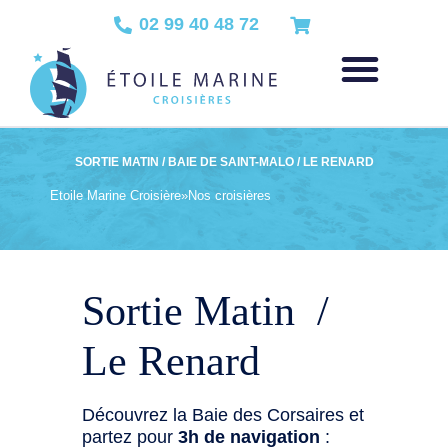
02 99 40 48 72
SORTIE MATIN / BAIE DE SAINT-MALO / LE RENARD
Etoile Marine Croisière
»
Nos croisières
Sortie Matin /
Le Renard
Découvrez la Baie des Corsaires et
partez pour
3h de navigation
: