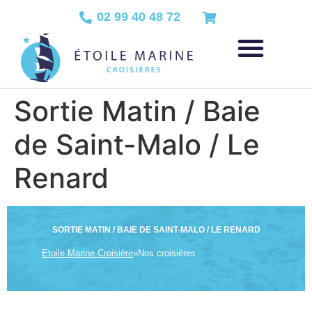
02 99 40 48 72
Sortie Matin / Baie
de Saint-Malo / Le
Renard
SORTIE MATIN / BAIE DE SAINT-MALO / LE RENARD
Etoile Marine Croisière
»
Nos croisières