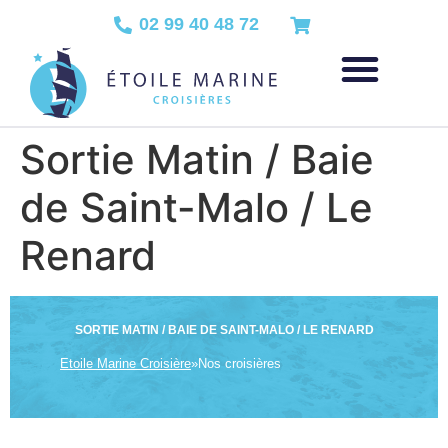
02 99 40 48 72
Sortie Matin / Baie
de Saint-Malo / Le
Renard
SORTIE MATIN / BAIE DE SAINT-MALO / LE RENARD
Etoile Marine Croisière
»
Nos croisières