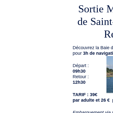
Sortie M
de Sain
R
Découvrez la Baie d
pour
3h de navigat
Départ :
09h30
Retour :
12h30
TARIF : 39€
par adulte et 26 € 
Embarquement via s