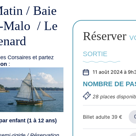
atin / Baie
t-Malo / Le
Réserver
enard
V
SORTIE
es Corsaires et partez
ion
:
11 août 2024 à 9h
NOMBRE DE P
28 places disponib
Billet adulte
39
€
par enfant (1 à 12 ans)
emi-rigide / Réservation