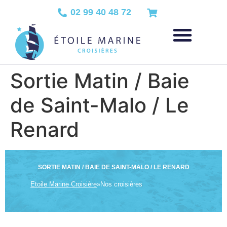
02 99 40 48 72
Sortie Matin / Baie
de Saint-Malo / Le
Renard
SORTIE MATIN / BAIE DE SAINT-MALO / LE RENARD
Etoile Marine Croisière
»
Nos croisières