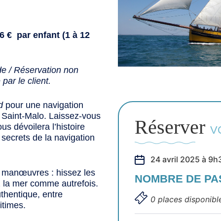
6 € par enfant (1 à 12
e / Réservation non
ar le client.
d
pour une navigation
e Saint-Malo. Laissez-vous
Réserver
us dévoilera l’histoire
V
 secrets de la navigation
24 avril 2025 à 9h
ux manœuvres : hissez les
NOMBRE DE P
ez la mer comme autrefois.
thentique, entre
0 places disponibl
itimes.