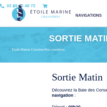
02 99 40 48 72
NAVIGATIONS
SORTIE MATI
Etoile Marine Croisière
»
Nos croisières
Sortie Matin
Découvrez la Baie des Corsa
navigation
: