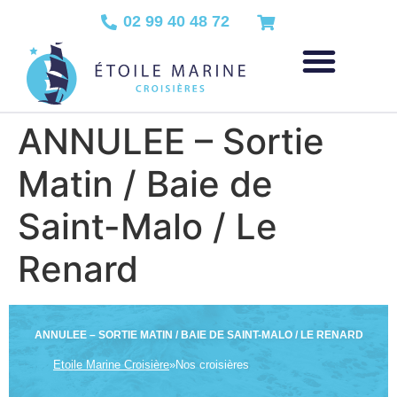
02 99 40 48 72
ANNULEE – Sortie
Matin / Baie de
Saint-Malo / Le
Renard
ANNULEE – SORTIE MATIN / BAIE DE SAINT-MALO / LE RENARD
Etoile Marine Croisière
»
Nos croisières