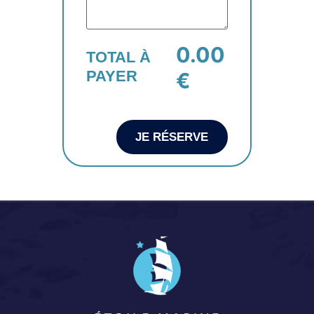
0.00
TOTAL À
PAYER
€
JE RÉSERVE