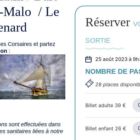
t-Malo / Le
Réserver
enard
V
SORTIE
es Corsaires et partez
ion
:
25 août 2023 à 9h
NOMBRE DE P
28 places disponib
Billet adulte
39
€
ons sont effectuées dans
Billet enfant
26
€
s sanitaires liées à notre