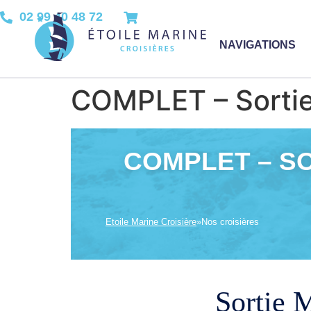
02 99 40 48 72
NAVIGATIONS
COMPLET – Sortie 
COMPLET – SOR
Etoile Marine Croisière
»
Nos croisières
Sortie M