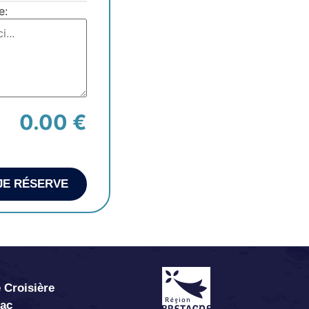
e:
0.00 €
JE RÉSERVE
 Croisière
abac