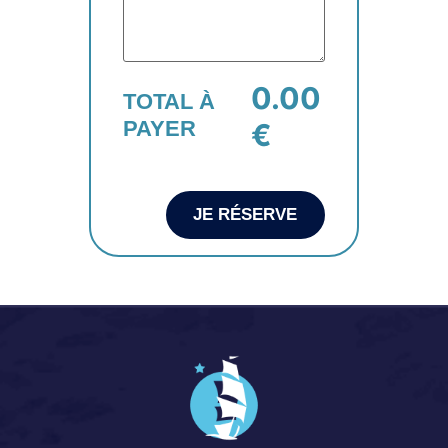
0.00
TOTAL À
PAYER
€
JE RÉSERVE