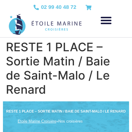
02 99 40 48 72
RESTE 1 PLACE –
Sortie Matin / Baie
de Saint-Malo / Le
Renard
RESTE 1 PLACE – SORTIE MATIN / BAIE DE SAINT-MALO / LE RENARD
Etoile Marine Croisière
»
Nos croisières