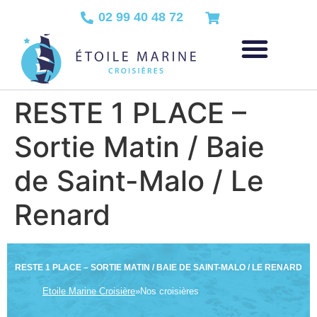
02 99 40 48 72
RESTE 1 PLACE –
Sortie Matin / Baie
de Saint-Malo / Le
Renard
RESTE 1 PLACE – SORTIE MATIN / BAIE DE SAINT-MALO / LE RENARD
Etoile Marine Croisière
»
Nos croisières