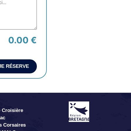
0.00 €
JE RÉSERVE
 Croisière
abac
s Corsaires