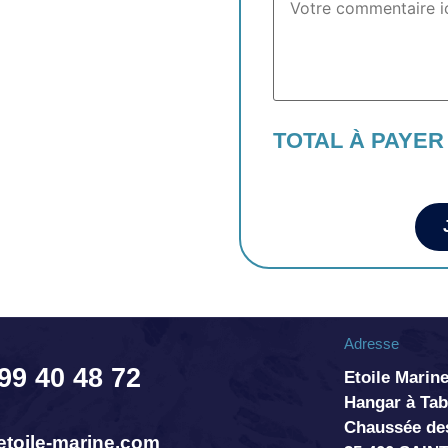
TOTAL À PAYER
Adresse
 99 40 48 72
Etoile Marine
Hangar à T
Chaussée de
toile-marine.com