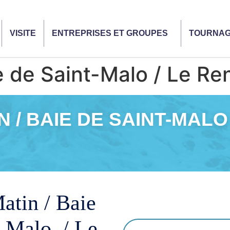
VISITE
ENTREPRISES ET GROUPES
TOURNA
e de Saint-Malo / Le Re
N / BAIE DE SAINT-MALO
atin / Baie
t-Malo / Le