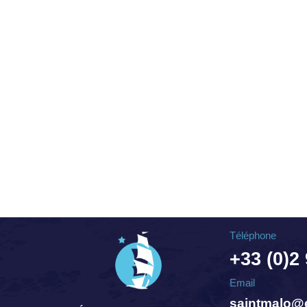
Téléphone
+33 (0)2
Email
saintmalo@e