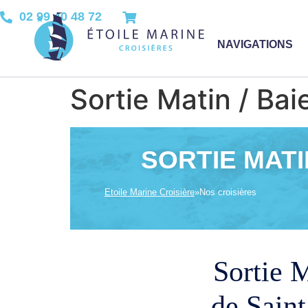
02 99 40 48 72
NAVIGATIONS
Sortie Matin / Bai
SORTIE MATI
Etoile Marine Croisière
»
Nos croisières
Sortie M
de Sain