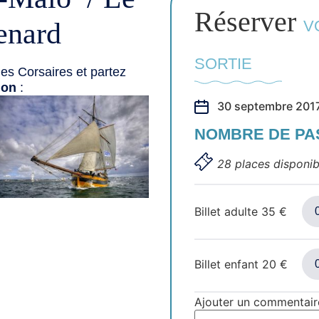
Réserver
enard
V
SORTIE
es Corsaires et partez
ion
:
30 septembre 2017
NOMBRE DE P
28 places disponib
Billet adulte
35
€
Billet enfant
20
€
Ajouter un commentair