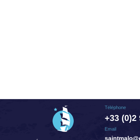
Téléphone
+33 (0)2
Email
saintmalo@e