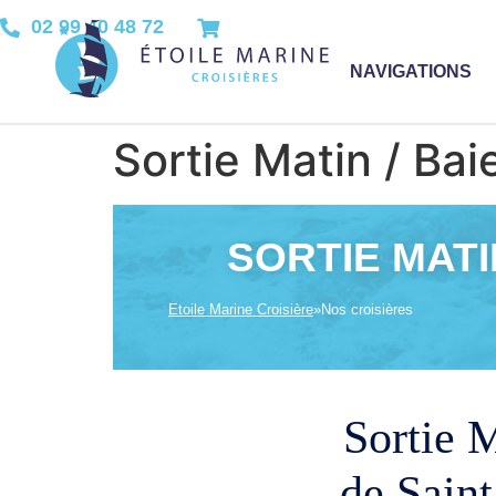
02 99 40 48 72
NAVIGATIONS
Sortie Matin / Bai
SORTIE MATI
Etoile Marine Croisière
»
Nos croisières
Sortie M
de Sain