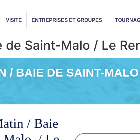
VISITE
ENTREPRISES ET GROUPES
TOURNA
e de Saint-Malo / Le Re
N / BAIE DE SAINT-MALO
atin / Baie
t-Malo / Le