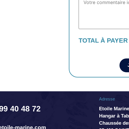
TOTAL À PAYER
Adresse
 99 40 48 72
Etoile Marine
Hangar à T
Chaussée de
toile-marine.com