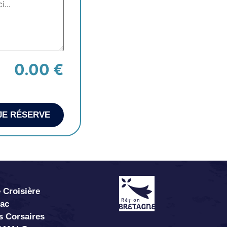
0.00 €
JE RÉSERVE
 Croisière
abac
s Corsaires