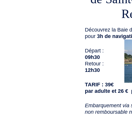
R
Découvrez la Baie d
pour
3h de navigat
Départ :
09h30
Retour :
12h30
TARIF : 39€
par adulte et 26 € 
Embarquement via s
non remboursable no