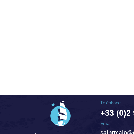
Téléphone
+33 (0)2
Email
saintmalo@e