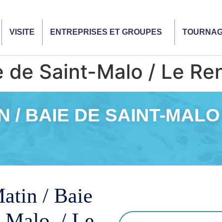
VISITE
ENTREPRISES ET GROUPES
TOURNA
e de Saint-Malo / Le Re
N / BAIE DE SAINT-MALO
atin / Baie
t-Malo / Le