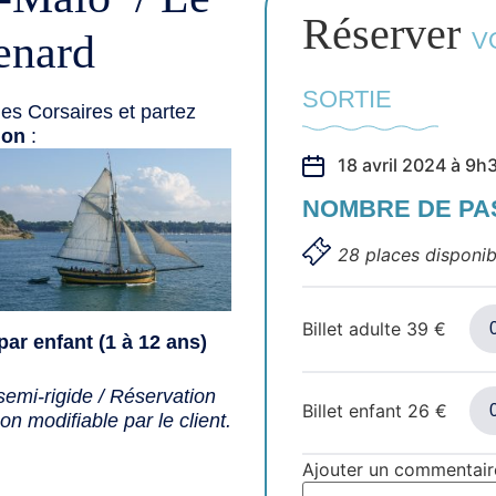
Réserver
enard
V
SORTIE
es Corsaires et partez
ion
:
18 avril 2024 à 9h
NOMBRE DE P
28 places disponib
Billet adulte
39
€
par enfant (1 à 12 ans)
emi-rigide / Réservation
Billet enfant
26
€
n modifiable par le client.
Ajouter un commentair