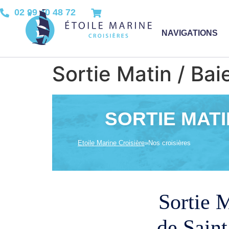
02 99 40 48 72
NAVIGATIONS
Sortie Matin / Bai
SORTIE MATI
Etoile Marine Croisière
»
Nos croisières
Sortie M
de Sain