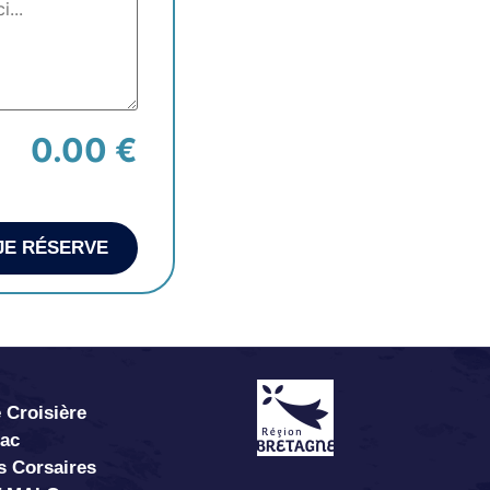
0.00 €
JE RÉSERVE
 Croisière
abac
s Corsaires