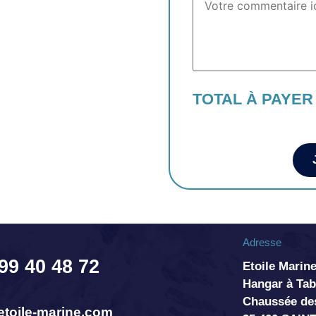
TOTAL À PAYER
Adresse
 99 40 48 72
Etoile Marine
Hangar à T
Chaussée de
toile-marine.com