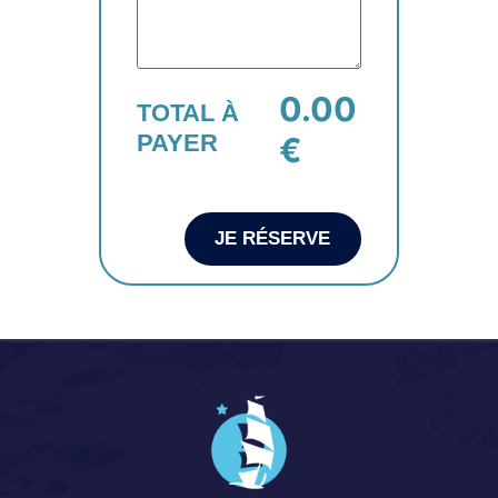
0.00
TOTAL À
PAYER
€
JE RÉSERVE