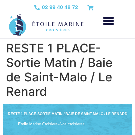
02 99 40 48 72
RESTE 1 PLACE-
Sortie Matin / Baie
de Saint-Malo / Le
Renard
RESTE 1 PLACE-SORTIE MATIN / BAIE DE SAINT-MALO / LE RENARD
Etoile Marine Croisière
»
Nos croisières