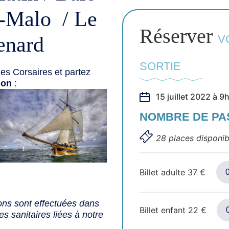
t-Malo / Le
Réserver
enard
V
SORTIE
es Corsaires et partez
ion
:
15 juillet 2022 à 
NOMBRE DE P
28 places disponib
Billet adulte
37
€
ons sont effectuées dans
Billet enfant
22
€
s sanitaires liées à notre