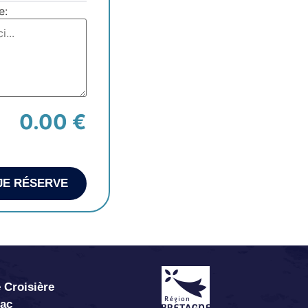
e:
0.00 €
JE RÉSERVE
 Croisière
abac