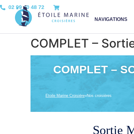
02 99 40 48 72
NAVIGATIONS
COMPLET – Sortie 
COMPLET – SOR
Etoile Marine Croisière
»
Nos croisières
Sortie M