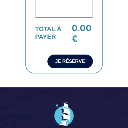
0.00
TOTAL À
PAYER
€
JE RÉSERVE