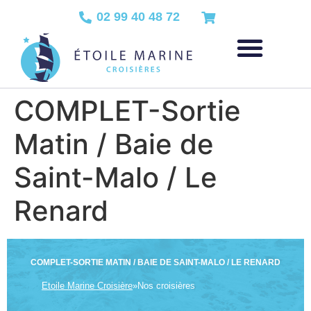
02 99 40 48 72
COMPLET-Sortie
Matin / Baie de
Saint-Malo / Le
Renard
COMPLET-SORTIE MATIN / BAIE DE SAINT-MALO / LE RENARD
Etoile Marine Croisière
»
Nos croisières