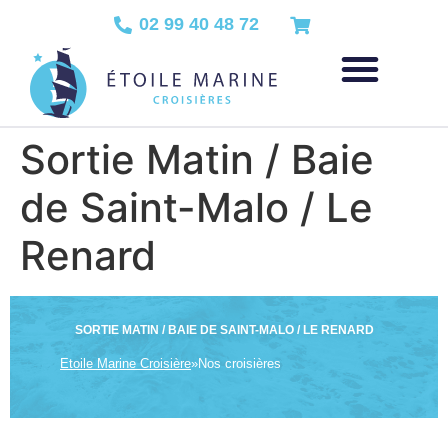
02 99 40 48 72
Sortie Matin / Baie
de Saint-Malo / Le
Renard
SORTIE MATIN / BAIE DE SAINT-MALO / LE RENARD
Etoile Marine Croisière
»
Nos croisières