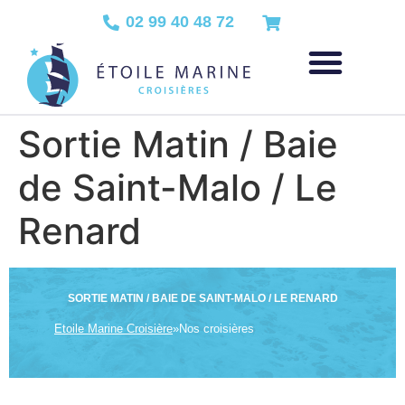
02 99 40 48 72
Sortie Matin / Baie
de Saint-Malo / Le
Renard
SORTIE MATIN / BAIE DE SAINT-MALO / LE RENARD
Etoile Marine Croisière
»
Nos croisières