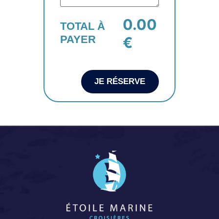
0.00
TOTAL À
PAYER
€
JE RÉSERVE