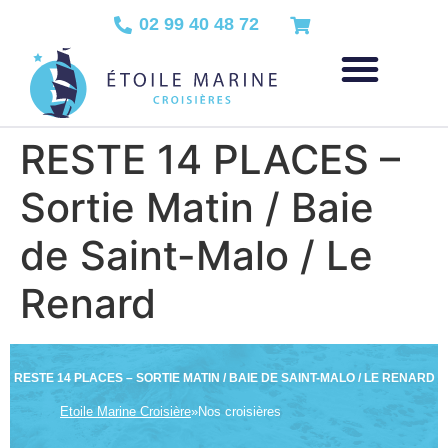
02 99 40 48 72
RESTE 14 PLACES –
Sortie Matin / Baie
de Saint-Malo / Le
Renard
RESTE 14 PLACES – SORTIE MATIN / BAIE DE SAINT-MALO / LE RENARD
Etoile Marine Croisière
»
Nos croisières