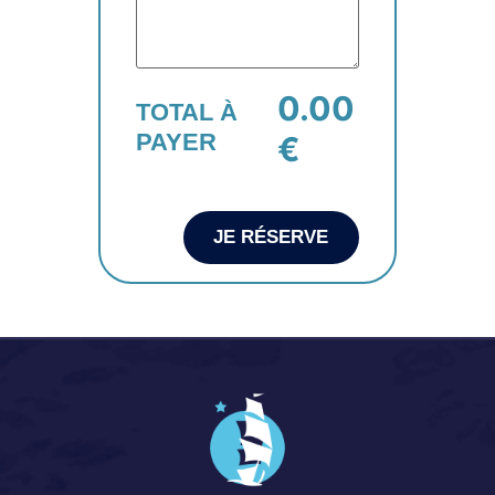
0.00
TOTAL À
PAYER
€
JE RÉSERVE