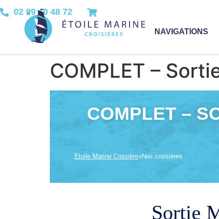
02 99 40 48 72
NAVIGATIONS
COMPLET – Sortie 
COMPLET – SOR
Etoile Marine Croisière
»
Nos croisières
Sortie M