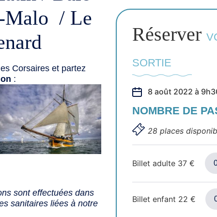
t-Malo / Le
Réserver
enard
V
SORTIE
es Corsaires et partez
ion
:
8 août 2022 à 9h3
NOMBRE DE P
28 places disponib
Billet adulte
37
€
ons sont effectuées dans
Billet enfant
22
€
s sanitaires liées à notre