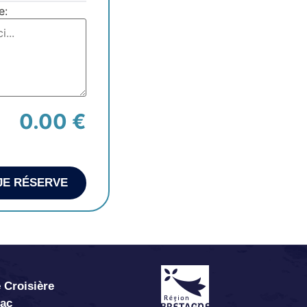
e:
0.00 €
JE RÉSERVE
 Croisière
abac