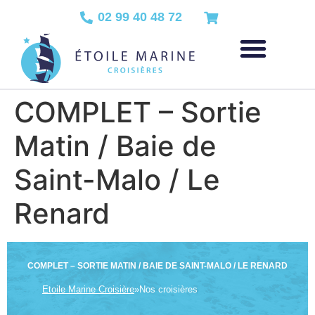
02 99 40 48 72
COMPLET – Sortie
Matin / Baie de
Saint-Malo / Le
Renard
COMPLET – SORTIE MATIN / BAIE DE SAINT-MALO / LE RENARD
Etoile Marine Croisière
»
Nos croisières