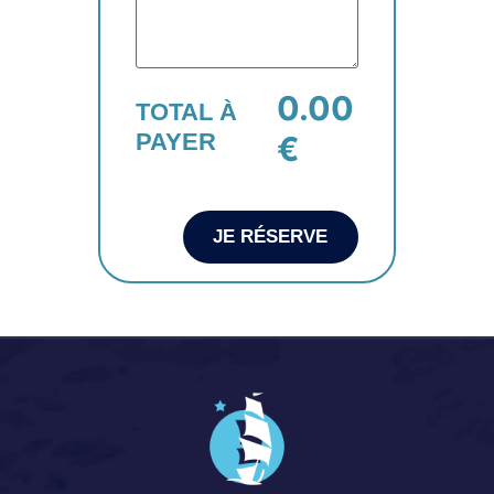
0.00
TOTAL À
PAYER
€
JE RÉSERVE