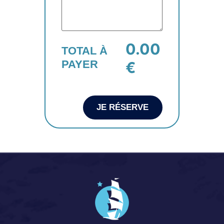
0.00
TOTAL À
PAYER
€
JE RÉSERVE