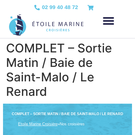
02 99 40 48 72
COMPLET – Sortie
Matin / Baie de
Saint-Malo / Le
Renard
COMPLET – SORTIE MATIN / BAIE DE SAINT-MALO / LE RENARD
Etoile Marine Croisière
»
Nos croisières