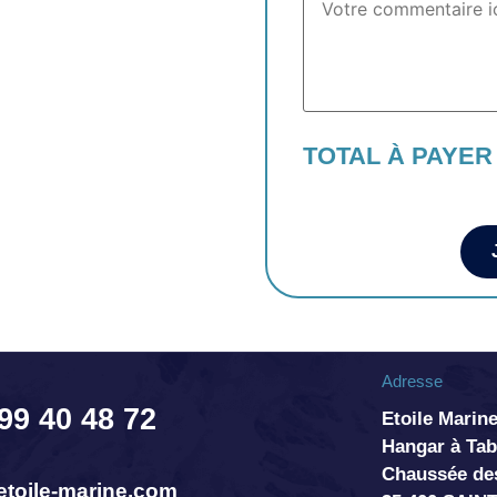
TOTAL À PAYER
Adresse
 99 40 48 72
Etoile Marine
Hangar à T
Chaussée de
toile-marine.com