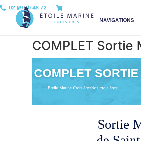
02 99 40 48 72
NAVIGATIONS
COMPLET Sortie Ma
COMPLET SORTIE 
Etoile Marine Croisière
»
Nos croisières
Sortie M
de Sain