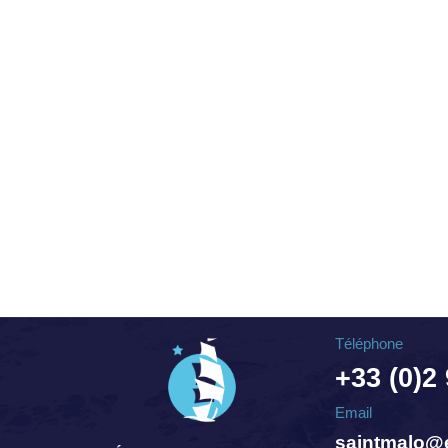
Téléphone
+33 (0)2
Email
saintmalo@e