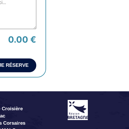
0.00 €
JE RÉSERVE
 Croisière
abac
s Corsaires