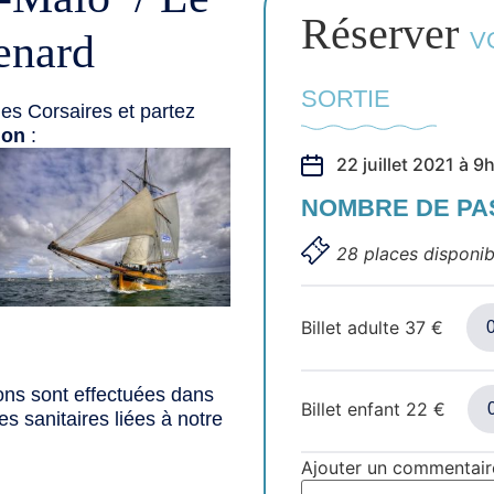
Réserver
enard
V
SORTIE
es Corsaires et partez
ion
:
22 juillet 2021 à 
NOMBRE DE P
28 places disponib
Billet adulte
37
€
ons sont effectuées dans
Billet enfant
22
€
s sanitaires liées à notre
Ajouter un commentair