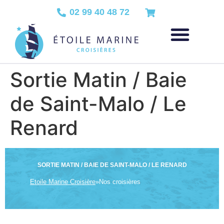
02 99 40 48 72
Sortie Matin / Baie
de Saint-Malo / Le
Renard
SORTIE MATIN / BAIE DE SAINT-MALO / LE RENARD
Etoile Marine Croisière
»
Nos croisières