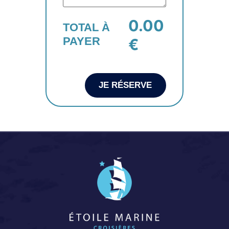
0.00
TOTAL À
PAYER
€
JE RÉSERVE