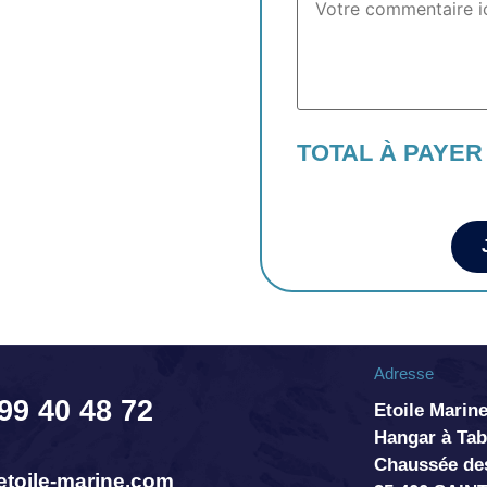
TOTAL À PAYER
Adresse
 99 40 48 72
Etoile Marine
Hangar à T
Chaussée de
toile-marine.com