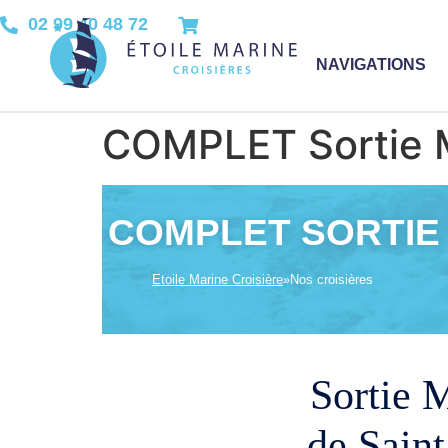
02 99 40 48 72
NAVIGATIONS
COMPLET Sortie Ma
COMPLET SORTIE 
Etoile Marine Croisière
»
Nos croisières
Sortie M
de Sain