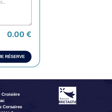
0.00 €
JE RÉSERVE
 Croisière
abac
s Corsaires