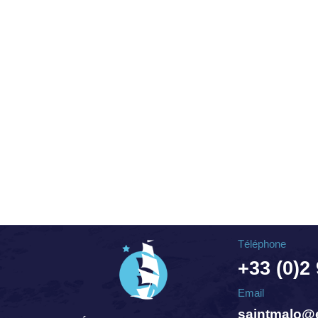
Téléphone
+33 (0)2
Email
saintmalo@e