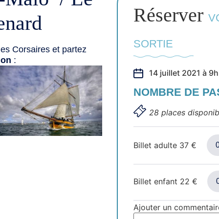
Réserver
enard
V
SORTIE
es Corsaires et partez
ion
:
14 juillet 2021 à 9
NOMBRE DE P
28 places disponib
Billet adulte
37
€
Billet enfant
22
€
Ajouter un commentair