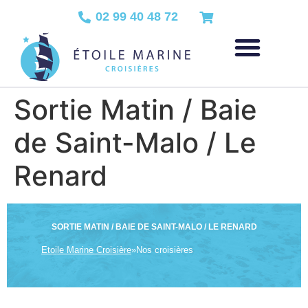
02 99 40 48 72
Sortie Matin / Baie
de Saint-Malo / Le
Renard
SORTIE MATIN / BAIE DE SAINT-MALO / LE RENARD
Etoile Marine Croisière
»
Nos croisières