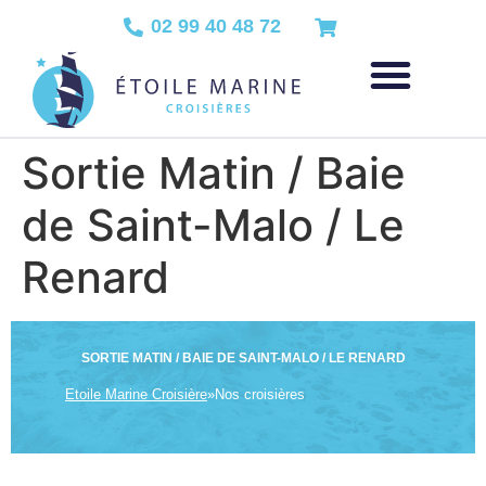
02 99 40 48 72
Sortie Matin / Baie
de Saint-Malo / Le
Renard
SORTIE MATIN / BAIE DE SAINT-MALO / LE RENARD
Etoile Marine Croisière
»
Nos croisières