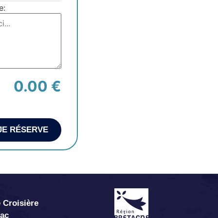
e:
0.00 €
JE RÉSERVE
 Croisière
abac