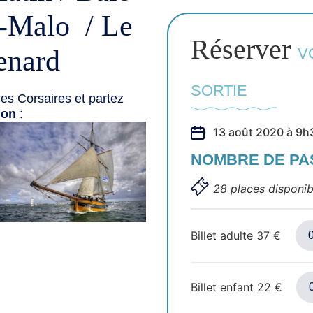
t-Malo / Le
Réserver
enard
V
SORTIE
es Corsaires et partez
ion
:
13 août 2020 à 9h
NOMBRE DE P
28 places disponib
Billet adulte
37
€
Billet enfant
22
€