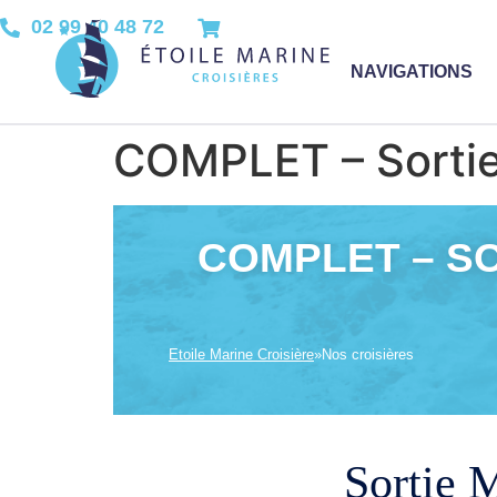
02 99 40 48 72
NAVIGATIONS
COMPLET – Sortie 
COMPLET – SOR
Etoile Marine Croisière
»
Nos croisières
Sortie M