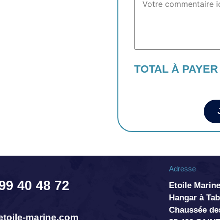
TOTAL À PAYER
Adresse
 99 40 48 72
Etoile Marine
Hangar à T
Chaussée de
toile-marine.com