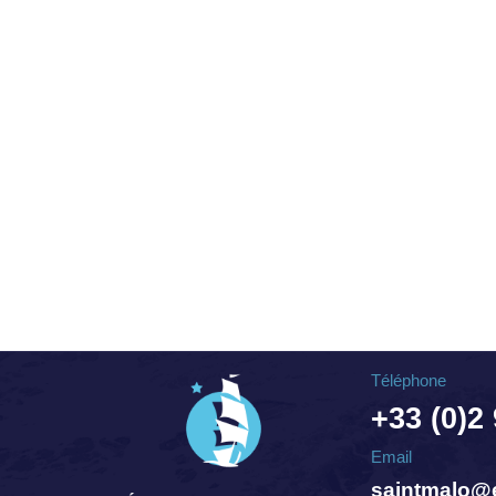
Téléphone
+33 (0)2
Email
saintmalo@e