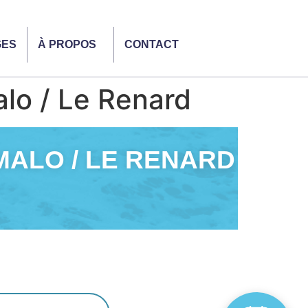
GES
À PROPOS
CONTACT
alo / Le Renard
-MALO / LE RENARD