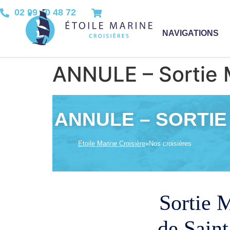
02 99 40 48 72
NAVIGATIONS
ANNULE – Sortie M
ANNULE – SORTIE 
Etoile Marine Croisière
»
Nos croisières
Sortie M
de Sain