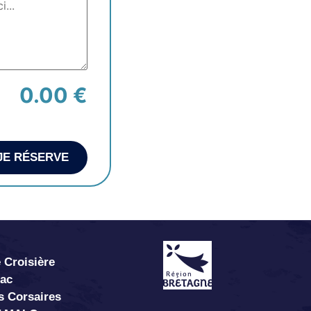
0.00 €
JE RÉSERVE
 Croisière
abac
s Corsaires