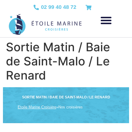
02 99 40 48 72
Sortie Matin / Baie
de Saint-Malo / Le
Renard
SORTIE MATIN / BAIE DE SAINT-MALO / LE RENARD
Etoile Marine Croisière
»
Nos croisières