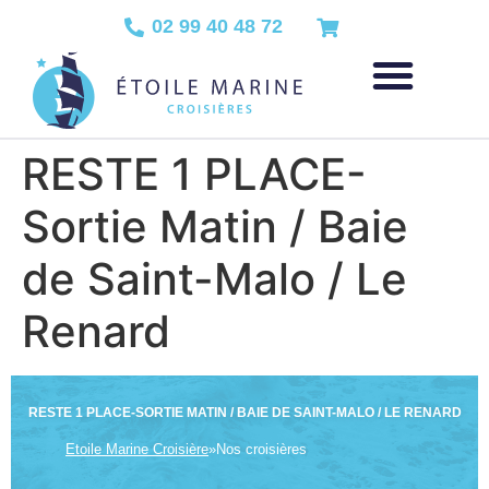
02 99 40 48 72
RESTE 1 PLACE-
Sortie Matin / Baie
de Saint-Malo / Le
Renard
RESTE 1 PLACE-SORTIE MATIN / BAIE DE SAINT-MALO / LE RENARD
Etoile Marine Croisière
»
Nos croisières