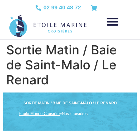
02 99 40 48 72
Sortie Matin / Baie
de Saint-Malo / Le
Renard
SORTIE MATIN / BAIE DE SAINT-MALO / LE RENARD
Etoile Marine Croisière
»
Nos croisières