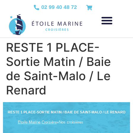
02 99 40 48 72
RESTE 1 PLACE-
Sortie Matin / Baie
de Saint-Malo / Le
Renard
RESTE 1 PLACE-SORTIE MATIN / BAIE DE SAINT-MALO / LE RENARD
Etoile Marine Croisière
»
Nos croisières