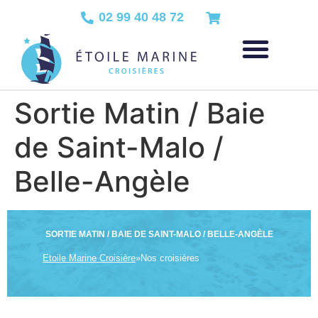
02 99 40 48 72
Sortie Matin / Baie
de Saint-Malo /
Belle-Angèle
SORTIE MATIN / BAIE DE SAINT-MALO / BELLE-ANGÈLE
Etoile Marine Croisière
»
Nos croisières