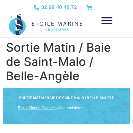
02 99 40 48 72
Sortie Matin / Baie
de Saint-Malo /
Belle-Angèle
SORTIE MATIN / BAIE DE SAINT-MALO / BELLE-ANGÈLE
Etoile Marine Croisière
»
Nos croisières