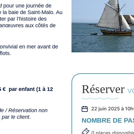
d
pour une journée de
e la baie de Saint-Malo. Au
er par l’histoire des
 manœuvres aux côtés de
onvivial en mer avant de
lots.
Réserver
 € par enfant (1 à 12
V
22 juin 2025 à 10
e / Réservation non
par le client
.
NOMBRE DE P
0 places disponibl