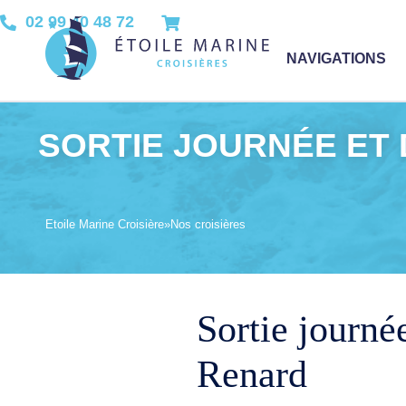
02 99 40 48 72
NAVIGATIONS
SORTIE JOURNÉE ET D
Etoile Marine Croisière
»
Nos croisières
Sortie journé
Renard