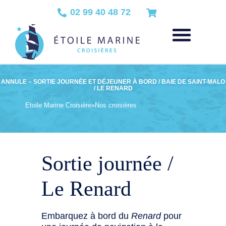
02 99 40 48 72
ANNULE – SORTIE JOURNÉE ET DÉJEUNER À BORD / BAIE DE SAINT-MALO
/ LE RENARD
Etoile Marine Croisière
»
Nos croisières
Sortie journée /
Le Renard
Embarquez à bord du
Renard
pour