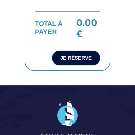
0.00
TOTAL À
PAYER
€
JE RÉSERVE