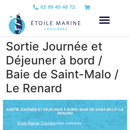
02 99 40 48 72
Sortie Journée et
Déjeuner à bord /
Baie de Saint-Malo /
Le Renard
SORTIE JOURNÉE ET DÉJEUNER À BORD / BAIE DE SAINT-MALO / LE
RENARD
Etoile Marine Croisière
»
Nos croisières