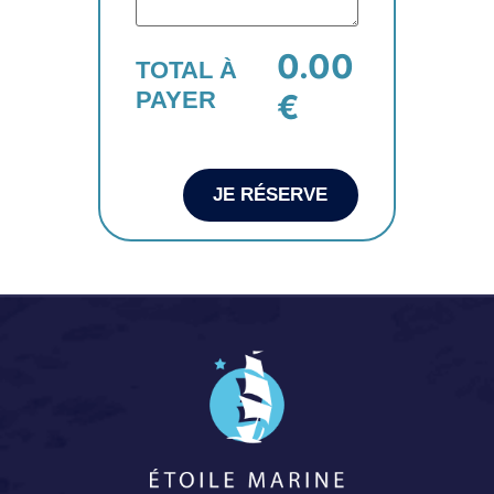
0.00
TOTAL À
PAYER
€
JE RÉSERVE