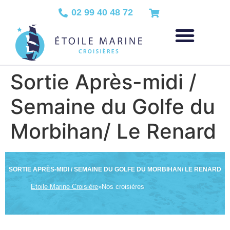
02 99 40 48 72
Sortie Après-midi /
Semaine du Golfe du
Morbihan/ Le Renard
SORTIE APRÈS-MIDI / SEMAINE DU GOLFE DU MORBIHAN/ LE RENARD
Etoile Marine Croisière
»
Nos croisières