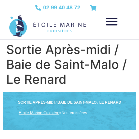
02 99 40 48 72
Sortie Après-midi /
Baie de Saint-Malo /
Le Renard
SORTIE APRÈS-MIDI / BAIE DE SAINT-MALO / LE RENARD
Etoile Marine Croisière
»
Nos croisières