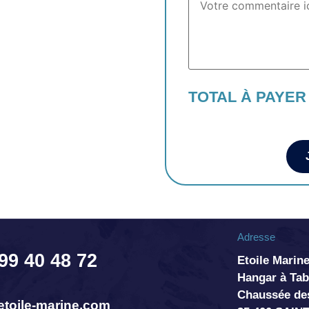
TOTAL À PAYER
Adresse
 99 40 48 72
Etoile Marine
Hangar à T
Chaussée de
toile-marine.com