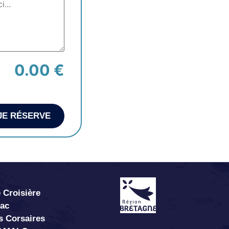
0.00 €
JE RÉSERVE
 Croisière
abac
s Corsaires