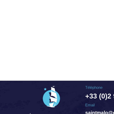
Téléphone
+33 (0)2
Email
saintmalo@e