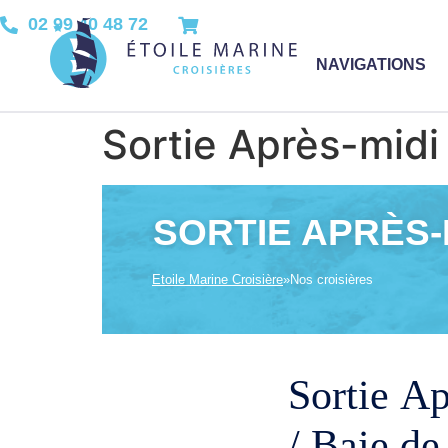
02 99 40 48 72
NAVIGATIONS
Sortie Après-midi
SORTIE APRÈS-M
Etoile Marine Croisière
»
Nos croisières
Sortie A
/ Baie de